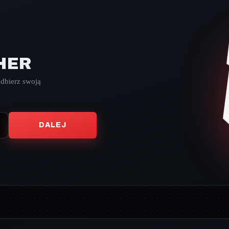
HER
odbierz swoją
DALEJ