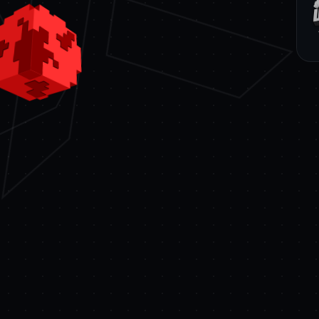
ZESTAWY
—
W zestawie taniej