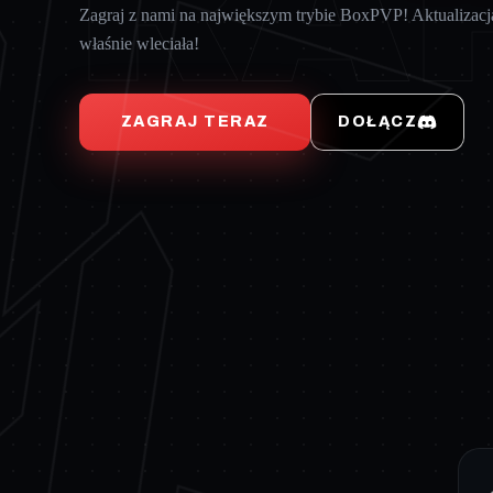
RA
Zagraj z nami na największym trybie BoxPVP! Aktualizacj
właśnie wleciała!
ZAGRAJ TERAZ
DOŁĄCZ