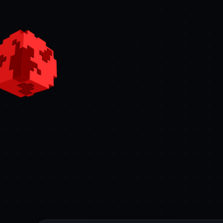
GEMY
FRAG
1.00
0.5
zł
DODAJ DO KOSZYKA
DODAJ DO 