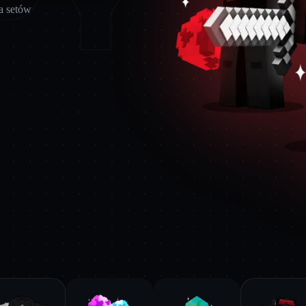
PY
a setów