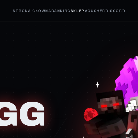
STRONA GŁÓWNA
RANKING
SKLEP
VOUCHER
DISCORD
KOSZYK
.GG